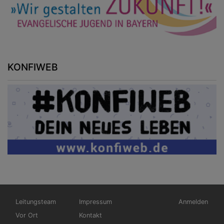
KONFIWEB
Hauptnavigation
Fußbereichsmenü
Benutzermen
Leitungsteam
Impressum
Anmelden
Vor Ort
Kontakt